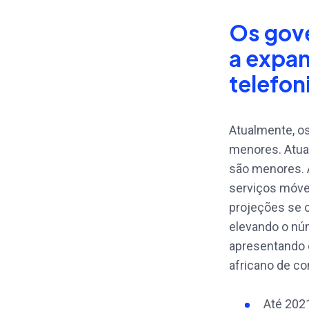
Os gove
a expan
telefon
Atualmente, os
menores. Atual
são menores. 
serviços móve
projeções se 
elevando o núm
apresentando 
africano de com
Até 202