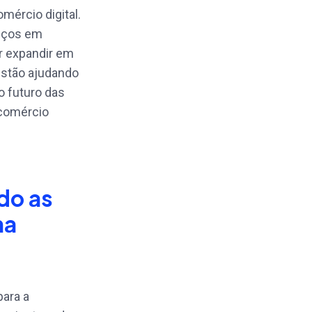
mércio digital.
anços em
r expandir em
estão ajudando
o futuro das
 comércio
do as
na
para a