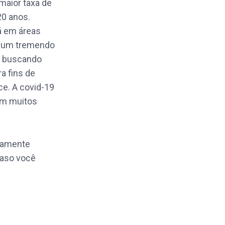
maior taxa de
20 anos.
á em áreas
u um tremendo
á buscando
a fins de
e. A covid-19
am muitos
ivamente
caso você