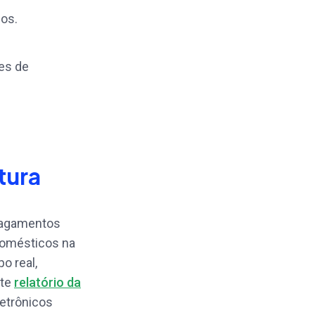
dos.
es de
tura
 pagamentos
domésticos na
o real,
ste
relatório da
etrônicos