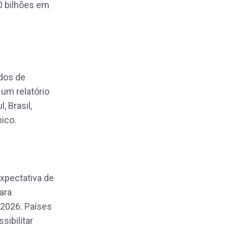
0 bilhões em
ados de
um relatório
, Brasil,
mico.
expectativa de
ara
2026. Países
ibilitar