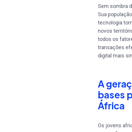
Sem sombra de 
Sua população
tecnologia to
novos territó
todos os fator
transações ef
digital mais s
A geraç
bases 
África
Os jovens afr