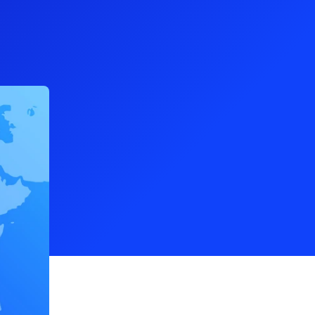
locais que asseguram transações fluidas
iba mais
e aumentam a retenção de clientes.
do seu
éxico
Nicarágua
anamá
Paraguai
eru
República Dominicana
SaaS
ruguai
Construa uma infraestrutura de
pagamentos para o seu negócio SaaS que
simplifique as transações e apoie o
crescimento em diversas regiões.