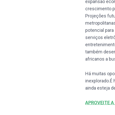
expansão econ
crescimento p
Projeções futu
metropolitana
potencial par
serviços eletr
entreteniment
também desemp
africanos a bu
Há muitas opo
inexplorado.É 
ainda esteja de
APROVEITE A