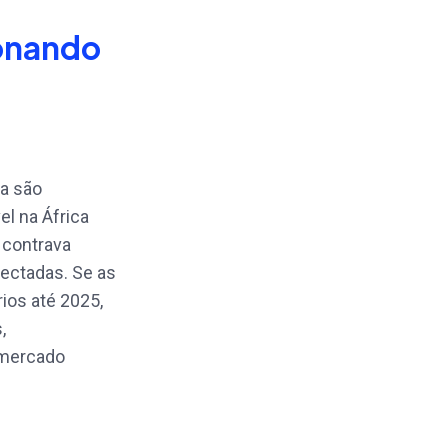
ionando
ca são
el na África
 contrava
ectadas. Se as
ios até 2025,
,
 mercado