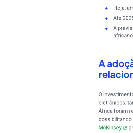
Hoje, e
Até 2025
A previ
africano
A adoçã
relacio
O investimento
eletrônicos, t
África foram r
possibilitando
McKinsey
pr