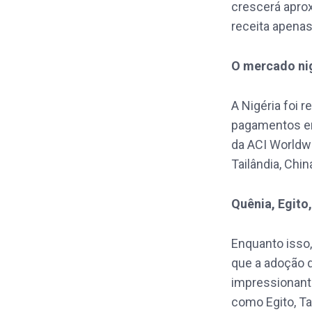
crescerá apro
receita apena
O mercado ni
A Nigéria foi 
pagamentos em
da ACI Worldwi
Tailândia, Chi
Quênia, Egito
Enquanto isso,
que a adoção 
impressionant
como Egito, Ta