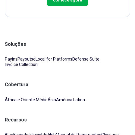
Soluções
Payins
Payouts
dLocal for Platforms
Defense Suite
Invoice Collection
Cobertura
África e Oriente Médio
Ásia
América Latina
Recursos
Blog
Essentials
Insights Hub
Manual de Pagamentos
Glossario