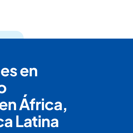
les en
o
en África,
ca Latina