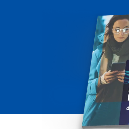
pagos.
Reciba pagos en la moneda local de 
Proporciona a tu plataforma de educación
M
cliente.
Leer más
en línea soluciones de pago que
respalden las preferencias locales y
P
transacciones seguras para estudiantes y
P
maestros de todo el mundo.
U
Juegos
Mejora tu plataforma de juegos con un
procesamiento de pagos seguro y en
tiempo real, diseñado para aumentar la
satisfacción de los usuarios y la
monetización.