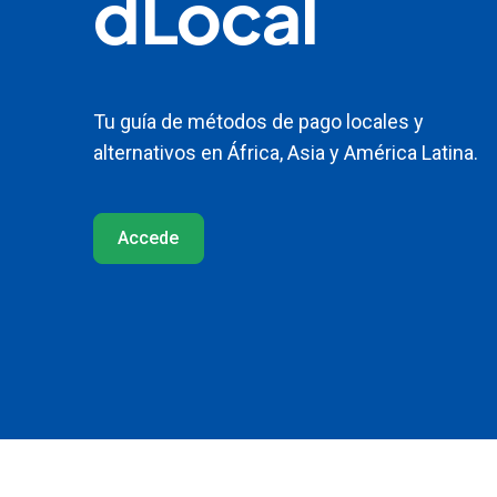
dLocal
Leer más
Leer más
Leer más
Leer más
Senegal
Sudáfrica
Tanzania
Turquía
Uganda
Tu guía de métodos de pago locales y
alternativos en África, Asia y América Latina.
Accede