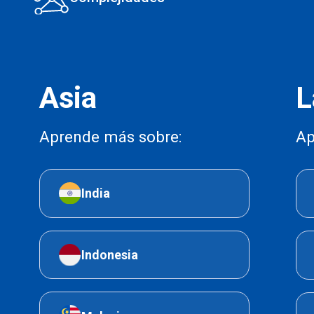
Asia
L
Aprende más sobre:
Ap
India
Indonesia