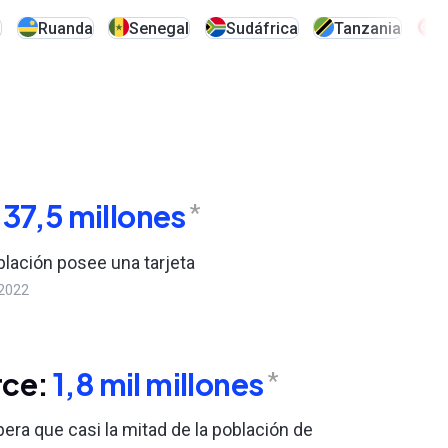
a
Ruanda
Senegal
Sudáfrica
Tanzania
T
:
37,5 millones
*
oblación posee una tarjeta
 2022
ce:
1,8 mil millones
*
pera que casi la mitad de la población de