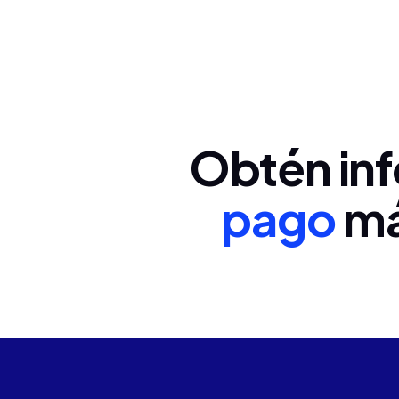
Obtén inf
pago
má