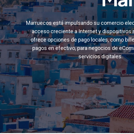
Leer más
Leer más
Leer más
Leer más
Senegal
Sudáfrica
Tanzania
Turquía
Marruecos está impulsando su comercio elect
acceso creciente a Internet y dispositivos 
Uganda
ofrece opciones de pago locales, como bill
pagos en efectivo, para negocios de eCom
servicios digitales.