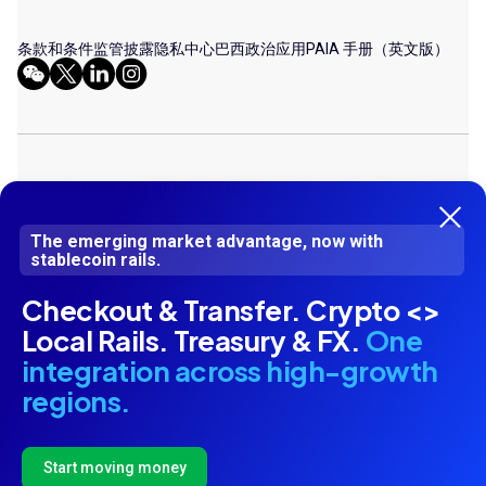
条款和条件
监管披露
隐私中心
巴西政治应用
PAIA 手册（英文版）
© 2026 DLOCAL. ALL RIGHTS RESERVED
Dlocal LLP (Company Number UK OC413287) is a limited liability partnership
The emerging market advantage, now with
stablecoin rails.
incorporated in England and Wales. DLocal Limited (Company Registration
Number C77538) is authorised by the Malta Financial Services Authority
Checkout & Transfer. Crypto <>
under the Financial Institutions Act for the issuance of electronic money
and the provision of payment services. Dlocal Corp LLP (Company Number
Local Rails. Treasury & FX.
One
UK OC 424987) is registered as a Money Service Business (MSB) with
integration across high-growth
Financial Crime Enforcement Network in United States of America (USA)
under MSB Registration Numbers 31000193620515. Dlocal Corp LLP acts
regions.
as agent of e-commerce merchants based in the USA, and collects
payments from end users based in emerging markets, on behalf of the
merchants.
Start moving money