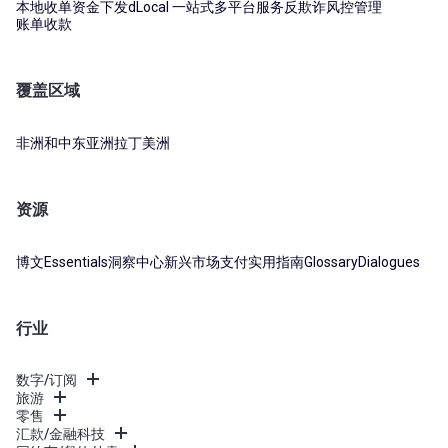
本地收单
资金下发
dLocal 一站式多平台服务
反欺诈风控管理
账单收款
覆盖区域
非洲和中东
亚洲
拉丁美洲
资源
博文
Essentials
洞察中心
新兴市场支付实用指南
Glossary
Dialogues
行业
数字/订阅
旅游
零售
汇款/金融科技