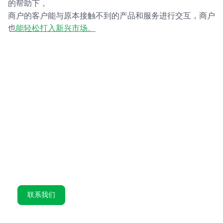
的帮助下，
商户的客户能与原本接触不到的产品和服务进行交互，商户
也
能轻松打入新兴市场。
联系我们的支付专家
我们协助亚马逊、Spotify和微软等全球公司在高增长市场
发掘新机遇。
让我们一同超越传统，为您的业务提供定制支付解决方
案。填写以下表格，
我们将尽快与您联系。
联系我们