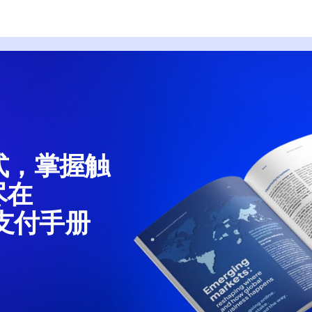
式，掌握触
尽在
场支付手册