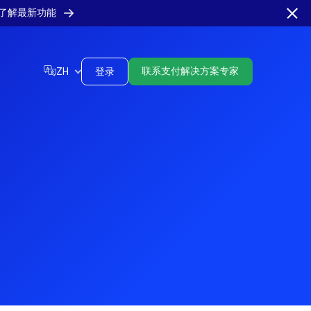
了解最新功能
登录
联系支付解决方案专家
ZH
投资者关系
nsights Hub
API status page
看我们最新的财务情况和即将举行的活动。
取见解和市场趋势。
Monitor real-time
决方案，确保顺畅的客户互动和全球覆
performance and service
解更多
解更多
丁美洲
health.
了解更多
反欺诈风控管理
阿根廷
玻利维亚
实时监控、退款管理工具、争议解决服务和
巴西
智利
ewsletter
ialogues
数据分析。
流媒体
哥伦比亚
哥斯达黎加
取新兴市场的每月支付更新。
现行业领导者的重要见解
通过本地化解决方案简化您的流媒体平台支
厄瓜多尔
萨尔瓦多
解更多
解更多
付，确保交易顺畅并提升客户留存率。
危地马拉
洪都拉斯