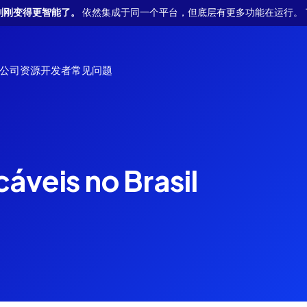
se 刚刚变得更智能了。
依然集成于同一个平台，但底层有更多功能在运行。 
公司
资源
开发者
常见问题
数字/订阅
例
erence
活动
Essentials
Developer tools
I
l实现无缝全球扩展
hnical
查看我们下一站在哪里。
深入我们精心挑选的内容，旨在快速推动您的扩张。
Test and explore the API
查
获
为您的数字平台和订阅服务提供可靠的支付解
n for the API.
using our Postman collection.
cáveis no Brasil
了解更多
了解更多
了
了
亚洲
拉
盖。
了解更多
dLocal 一站式多平台服务
了解更多
孟加拉国
中国
适合您平台的一站式支付解决方案
菲律宾
印度
Press releases
Glossary
N
D
场合规地跨境下发资金
在线学习
印度尼西亚
日本
dLocal 的最新公告。
一个全面的在线词汇表，旨在阐明与支付相关的术语和概
获
发
账单收款
为您的在线学习平台提供支付解决方案，支持
念。
马来西亚
巴基斯坦
了解更多
了
了
本地偏好并为全球学生和教师提供可靠的交易
简化您的账单收款流程
了解更多
泰国
越南