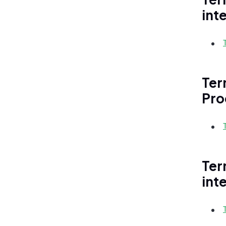
int
Ter
Pro
Ter
int