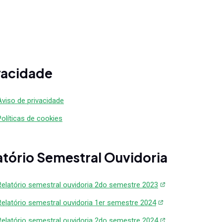
服务。
游戏
通过安全的实时支付处理提升您的游戏平台，
旨在提高用户满意度和货币化能力。
vacidade
Aviso de privacidade
Políticas de cookies
atório Semestral Ouvidoria
Relatório semestral ouvidoria 2do semestre 2023
Relatório semestral ouvidoria 1er semestre 2024
Relatório semestral ouvidoria 2do semestre 2024