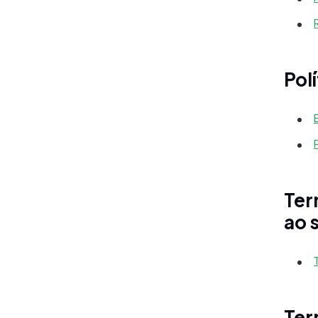
Pol
Ter
ao 
Ter