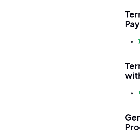
Ter
Pay
Ter
wit
Gen
Pro