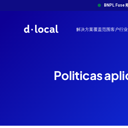
BNPL Fu
解决方案
覆盖范围
客户
行业
解决方案
覆盖范围
客户
关于我们
博文
dLocal Docs
成功案
API Ref
数字/订阅
拓展新市场并克服挑战
dLocal 将全球商家与数十亿新兴市场消费者连接起来。
新兴市场支付指南的第一站
Start building with our quick
通过dLoca
Complete tec
旅游
setup and integration guide.
的显著成果
documentatio
Politicas apli
了解更多
了解更多
访问博客
非洲和中东
零售
了解更多
了解更多
了解更多
本地收单
资金下发
汇款/金融科技
沙特阿拉伯
喀麦隆
阿拉伯联合酋长国（阿联
品牌指南
赢在新兴：新兴市场支付实战指南
网约车/餐饮外卖
支持本地支付方式，提高转化率
在所有新兴市
科特迪瓦
酋）
加密货币
揭示 dLocal 的品牌识别并探索我们的指南和资源
在非洲、亚洲和拉丁美洲成功使用本地和替代支付方式
埃及
加纳
了解更多
了解更多
更快集成。
了解更多
了解更多
肯尼亚
摩洛哥
其他行业