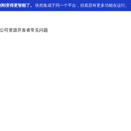
se 刚刚变得更智能了。
依然集成于同一个平台，但底层有更多功能在运行。 
公司
资源
开发者
常见问题
数字/订阅
例
erence
活动
Essentials
Developer tools
I
l实现无缝全球扩展
hnical
查看我们下一站在哪里。
深入我们精心挑选的内容，旨在快速推动您的扩张。
Test and explore the API
查
获
为您的数字平台和订阅服务提供可靠的支付解
n for the API.
using our Postman collection.
了解更多
了解更多
了
了
亚洲
拉
盖。
了解更多
dLocal 一站式多平台服务
了解更多
孟加拉国
中国
适合您平台的一站式支付解决方案
菲律宾
印度
Press releases
Glossary
N
D
场合规地跨境下发资金
在线学习
印度尼西亚
日本
dLocal 的最新公告。
一个全面的在线词汇表，旨在阐明与支付相关的术语和概
获
发
账单收款
为您的在线学习平台提供支付解决方案，支持
念。
马来西亚
巴基斯坦
了解更多
了
了
本地偏好并为全球学生和教师提供可靠的交易
简化您的账单收款流程
了解更多
泰国
越南