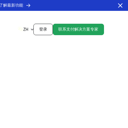
了解最新功能
登录
联系支付解决方案专家
ZH
投资者关系
nsights Hub
API status page
看我们最新的财务情况和即将举行的活动。
取见解和市场趋势。
Monitor real-time
决方案，确保顺畅的客户互动和全球覆
performance and service
解更多
解更多
丁美洲
health.
了解更多
反欺诈风控管理
阿根廷
玻利维亚
实时监控、退款管理工具、争议解决服务和
巴西
智利
ewsletter
ialogues
数据分析。
流媒体
哥伦比亚
哥斯达黎加
取新兴市场的每月支付更新。
现行业领导者的重要见解
通过本地化解决方案简化您的流媒体平台支
厄瓜多尔
萨尔瓦多
解更多
解更多
付，确保交易顺畅并提升客户留存率。
危地马拉
洪都拉斯