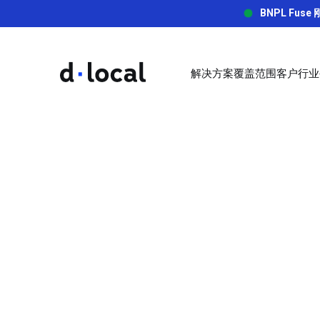
BNPL Fu
解决方案
覆盖范围
客户
行业
解决方案
覆盖范围
客户
关于我们
博文
dLocal Docs
成功案
API Ref
数字/订阅
拓展新市场并克服挑战
dLocal 将全球商家与数十亿新兴市场消费者连接起来。
新兴市场支付指南的第一站
Start building with our quick
通过dLoca
Complete tec
旅游
setup and integration guide.
的显著成果
documentatio
了解更多
了解更多
访问博客
非洲和中东
零售
了解更多
了解更多
了解更多
本地收单
资金下发
汇款/金融科技
沙特阿拉伯
喀麦隆
阿拉伯联合酋长国（阿联
品牌指南
赢在新兴：新兴市场支付实战指南
网约车/餐饮外卖
支持本地支付方式，提高转化率
在所有新兴市
科特迪瓦
酋）
加密货币
揭示 dLocal 的品牌识别并探索我们的指南和资源
在非洲、亚洲和拉丁美洲成功使用本地和替代支付方式
埃及
加纳
了解更多
了解更多
更快集成。
了解更多
了解更多
肯尼亚
摩洛哥
其他行业