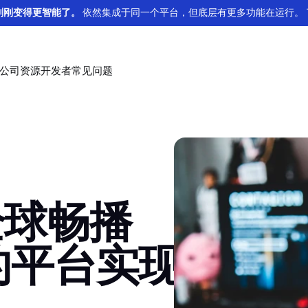
se 刚刚变得更智能了。
依然集成于同一个平台，但底层有更多功能在运行。 
公司
资源
开发者
常见问题
数字/订阅
例
erence
活动
Essentials
Developer tools
I
l实现无缝全球扩展
hnical
查看我们下一站在哪里。
深入我们精心挑选的内容，旨在快速推动您的扩张。
Test and explore the API
查
获
为您的数字平台和订阅服务提供可靠的支付解
n for the API.
using our Postman collection.
了解更多
了解更多
了
了
亚洲
拉
盖。
了解更多
全球畅播
dLocal 一站式多平台服务
了解更多
孟加拉国
中国
适合您平台的一站式支付解决方案
菲律宾
印度
Press releases
Glossary
N
D
场合规地跨境下发资金
的平台实现
在线学习
印度尼西亚
日本
dLocal 的最新公告。
一个全面的在线词汇表，旨在阐明与支付相关的术语和概
获
发
账单收款
为您的在线学习平台提供支付解决方案，支持
念。
马来西亚
巴基斯坦
了解更多
了
了
本地偏好并为全球学生和教师提供可靠的交易
简化您的账单收款流程
了解更多
泰国
越南