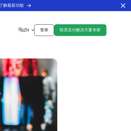
了解最新功能
登录
联系支付解决方案专家
ZH
投资者关系
nsights Hub
API status page
看我们最新的财务情况和即将举行的活动。
取见解和市场趋势。
Monitor real-time
决方案，确保顺畅的客户互动和全球覆
performance and service
解更多
解更多
丁美洲
health.
了解更多
反欺诈风控管理
阿根廷
玻利维亚
实时监控、退款管理工具、争议解决服务和
巴西
智利
ewsletter
ialogues
数据分析。
流媒体
哥伦比亚
哥斯达黎加
取新兴市场的每月支付更新。
现行业领导者的重要见解
通过本地化解决方案简化您的流媒体平台支
厄瓜多尔
萨尔瓦多
解更多
解更多
付，确保交易顺畅并提升客户留存率。
危地马拉
洪都拉斯