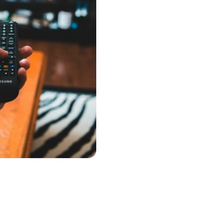
墨西哥
尼加拉瓜
巴拿马
巴拉圭
SaaS
秘鲁
多米尼加共和国
为您的SaaS业务构建支付基础设施，简化交
易并支持跨区域增长。
乌拉圭