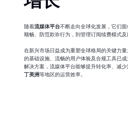
尼日利亚
卢旺达
塞内加尔
南非
坦桑尼亚
土耳其
随着
流媒体平台
不断走向全球化发展，它们面
乌干达
顺畅、防范欺诈行为，到管理订阅续费模式及
在新兴市场日益成为重塑全球格局的关键力量
的基础设施、流畅的用户体验及合规工具已成
解决方案，流媒体平台能够提升转化率、减少
丁美洲
等地区的运营效率。