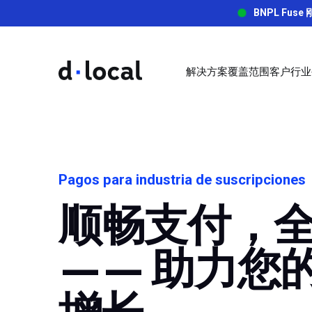
BNPL Fu
解决方案
覆盖范围
客户
行业
解决方案
覆盖范围
客户
关于我们
博文
dLocal Docs
成功案
API Ref
数字/订阅
拓展新市场并克服挑战
dLocal 将全球商家与数十亿新兴市场消费者连接起来。
新兴市场支付指南的第一站
Start building with our quick
通过dLoca
Complete tec
旅游
setup and integration guide.
的显著成果
documentatio
了解更多
了解更多
访问博客
Pagos para industria de suscripciones
非洲和中东
零售
了解更多
了解更多
了解更多
顺畅支付，
本地收单
资金下发
汇款/金融科技
沙特阿拉伯
喀麦隆
阿拉伯联合酋长国（阿联
品牌指南
赢在新兴：新兴市场支付实战指南
网约车/餐饮外卖
支持本地支付方式，提高转化率
在所有新兴市
—— 助力您
科特迪瓦
酋）
加密货币
揭示 dLocal 的品牌识别并探索我们的指南和资源
在非洲、亚洲和拉丁美洲成功使用本地和替代支付方式
埃及
加纳
了解更多
了解更多
更快集成。
增长
了解更多
了解更多
肯尼亚
摩洛哥
其他行业