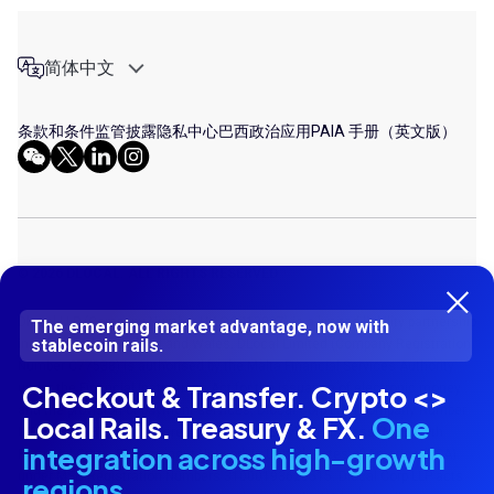
简体中文
条款和条件
监管披露
隐私中心
巴西政治应用
PAIA 手册（英文版）
© 2026 DLOCAL. ALL RIGHTS RESERVED
Dlocal LLP (Company Number UK OC413287) is a limited liability partnership
The emerging market advantage, now with
stablecoin rails.
incorporated in England and Wales. DLocal Limited (Company Registration
Number C77538) is authorised by the Malta Financial Services Authority
Checkout & Transfer. Crypto <>
under the Financial Institutions Act for the issuance of electronic money
and the provision of payment services. Dlocal Corp LLP (Company Number
Local Rails. Treasury & FX.
One
UK OC 424987) is registered as a Money Service Business (MSB) with
integration across high-growth
Financial Crime Enforcement Network in United States of America (USA)
under MSB Registration Numbers 31000193620515. Dlocal Corp LLP acts
regions.