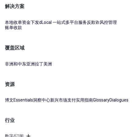
解决方案
本地收单
资金下发
dLocal 一站式多平台服务
反欺诈风控管理
账单收款
覆盖区域
非洲和中东
亚洲
拉丁美洲
资源
博文
Essentials
洞察中心
新兴市场支付实用指南
Glossary
Dialogues
行业
数字/订阅