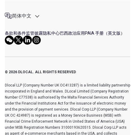
简体中文
条款和条件
监管披露
隐私中心
巴西政治应用
PAIA 手册（英文版）
© 2026 DLOCAL. ALL RIGHTS RESERVED
Dlocal LLP (Company Number UK OC413287) is a limited liability partnership
incorporated in England and Wales. DLocal Limited (Company Registration
Number C77538) is authorised by the Malta Financial Services Authority
under the Financial Institutions Act for the issuance of electronic money
and the provision of payment services. Dlocal Corp LLP (Company Number
UK OC 424987) is registered as a Money Service Business (MSB) with
Financial Crime Enforcement Network in United States of America (USA)
under MSB Registration Numbers 31000193620515. Dlocal Corp LLP acts
as agent of e-commerce merchants based in the USA, and collects