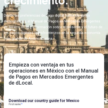
crecimiento.
Desde las preferencias de pago digital hasta los datos
demográficos, el Manual de Pagos en Mercados Emergentes
de México ofrece información sobre el presente y el futuro de
los pagos digitales transfronterizos en la segunda economía
más grande de América Latina.
Empieza con ventaja en tus
operaciones en México con el Manual
de Pagos en Mercados Emergentes
de dLocal.
Download our country guide for
Mexico
First name
*