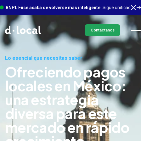
BNPL Fuse acaba de volverse más inteligente.
Sigue unificado en un solo lugar, con mucho más sucediendo en segundo plano. Conoce más
Contáctanos
Lo esencial que necesitas saber
Ofreciendo pagos
locales en México:
una estrategia
diversa para este
mercado en rápido