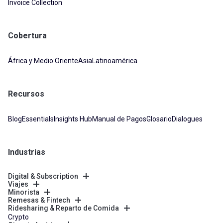
Invoice Collection
Cobertura
África y Medio Oriente
Asia
Latinoamérica
Recursos
Blog
Essentials
Insights Hub
Manual de Pagos
Glosario
Dialogues
Industrias
Digital & Subscription
Viajes
Minorista
Remesas & Fintech
Ridesharing & Reparto de Comida
Crypto