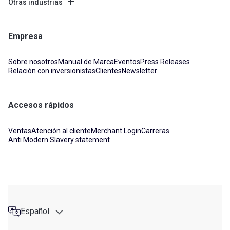
Otras industrias
Empresa
Sobre nosotros
Manual de Marca
Eventos
Press Releases
Relación con inversionistas
Clientes
Newsletter
Accesos rápidos
Ventas
Atención al cliente
Merchant Login
Carreras
Anti Modern Slavery statement
Español