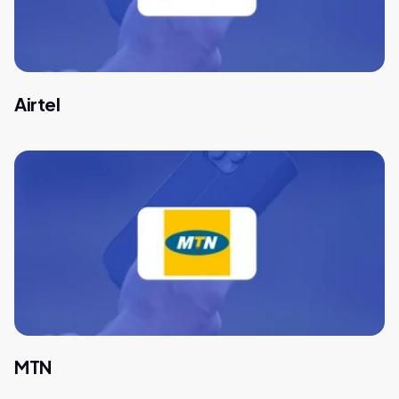
Airtel
MTN