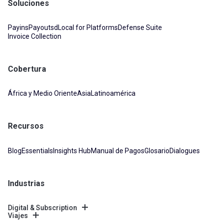
Soluciones
Payins
Payouts
dLocal for Platforms
Defense Suite
Invoice Collection
Cobertura
África y Medio Oriente
Asia
Latinoamérica
Recursos
Blog
Essentials
Insights Hub
Manual de Pagos
Glosario
Dialogues
Industrias
Digital & Subscription
Viajes