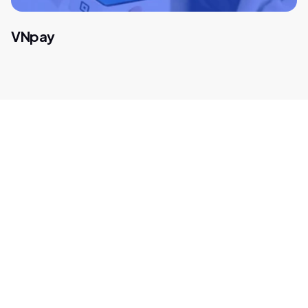
VNpay
Comunícate con
nuestros expertos en
pagos.
Ayudamos a empresas globales como Amazon, Spotify
y Microsoft a encontrar nuevas oportunidades en
mercados de alto crecimiento. Pensemos juntos y de
manera innovadora soluciones de pago a medida para tu
negocio. Completa este formulario y nos pondremos en