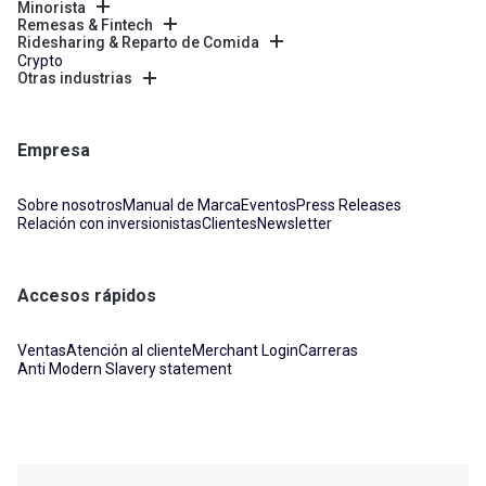
Minorista
Remesas & Fintech
Ridesharing & Reparto de Comida
Crypto
Otras industrias
Empresa
Sobre nosotros
Manual de Marca
Eventos
Press Releases
Relación con inversionistas
Clientes
Newsletter
Accesos rápidos
Ventas
Atención al cliente
Merchant Login
Carreras
Anti Modern Slavery statement