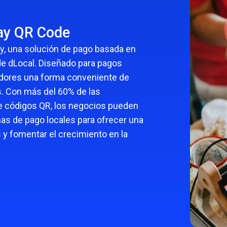
pagos.
Reciba pagos en la moneda local de 
Proporciona a tu plataforma de educación
M
cliente.
Leer más
en línea soluciones de pago que
Pay QR Code
respalden las preferencias locales y
P
transacciones seguras para estudiantes y
ay, una solución de pago basada en
P
maestros de todo el mundo.
 de dLocal. Diseñado para pagos
U
idores una forma conveniente de
Juegos
. Con más del 60% de las
de códigos QR, los negocios pueden
Mejora tu plataforma de juegos con un
as de pago locales para ofrecer una
procesamiento de pagos seguro y en
s y fomentar el crecimiento en la
tiempo real, diseñado para aumentar la
satisfacción de los usuarios y la
monetización.