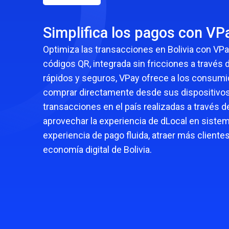
Leer más
Leer más
Leer más
Leer más
Senegal
Sudáfrica
Simplifica los pagos con V
Tanzania
Turquía
Optimiza las transacciones en Bolivia con VP
Uganda
códigos QR, integrada sin fricciones a través
rápidos y seguros, VPay ofrece a los consum
comprar directamente desde sus dispositivos
transacciones en el país realizadas a través 
aprovechar la experiencia de dLocal en sistem
experiencia de pago fluida, atraer más cliente
economía digital de Bolivia.