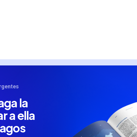
rgentes
ga la
 a ella
Pagos