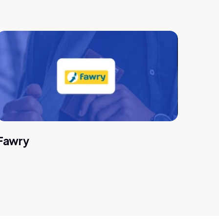
Fawry