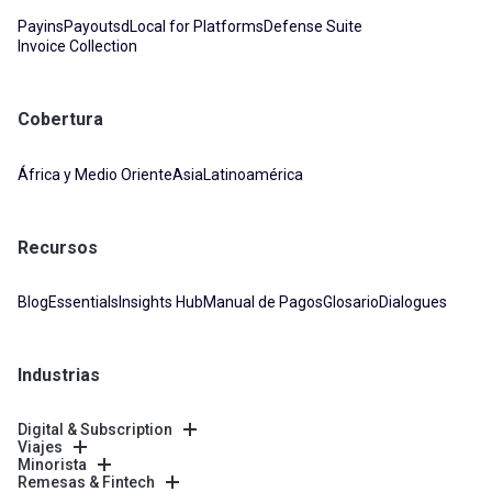
Payins
Payouts
dLocal for Platforms
Defense Suite
Invoice Collection
Cobertura
África y Medio Oriente
Asia
Latinoamérica
Recursos
Blog
Essentials
Insights Hub
Manual de Pagos
Glosario
Dialogues
Industrias
Digital & Subscription
Viajes
Minorista
Remesas & Fintech