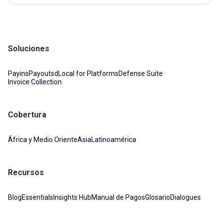
Soluciones
Payins
Payouts
dLocal for Platforms
Defense Suite
Invoice Collection
Cobertura
África y Medio Oriente
Asia
Latinoamérica
Recursos
Blog
Essentials
Insights Hub
Manual de Pagos
Glosario
Dialogues