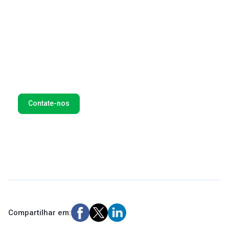
Ajudamos empresas globais como Amazon, Spotify e
Microsoft a encontrar novas oportunidades em
mercados de alto crescimento. Pensemos juntos e de
forma inovadora soluções de pagamento
personalizadas para o seu negócio. Preencha este
formulário e entraremos em contato com você o mais
breve possível.
Contate-nos
Compartilhar em: