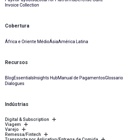
Invoice Collection
Cobertura
África e Oriente Médio
Ásia
América Latina
Recursos
Blog
Essentials
Insights Hub
Manual de Pagamentos
Glossario
Dialogues
Indústrias
Digital & Subscription
Viagem
Varejo
Remessa/Fintech
Transporte por Aplicativo/Entrega de Comida