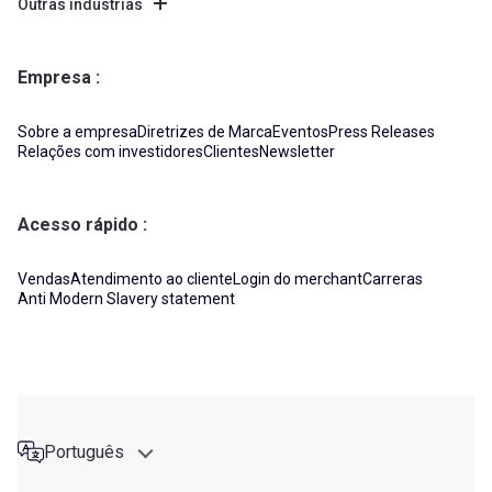
Outras indústrias
Empresa
Sobre a empresa
Diretrizes de Marca
Eventos
Press Releases
Relações com investidores
Clientes
Newsletter
Acesso rápido
Vendas
Atendimento ao cliente
Login do merchant
Carreras
Anti Modern Slavery statement
Português