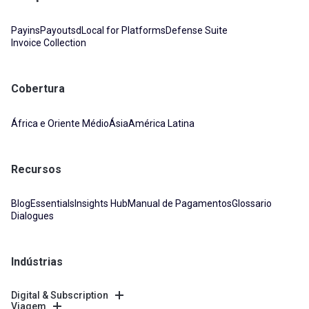
Payins
Payouts
dLocal for Platforms
Defense Suite
Invoice Collection
Cobertura
África e Oriente Médio
Ásia
América Latina
Recursos
Blog
Essentials
Insights Hub
Manual de Pagamentos
Glossario
Dialogues
Indústrias
Digital & Subscription
Viagem