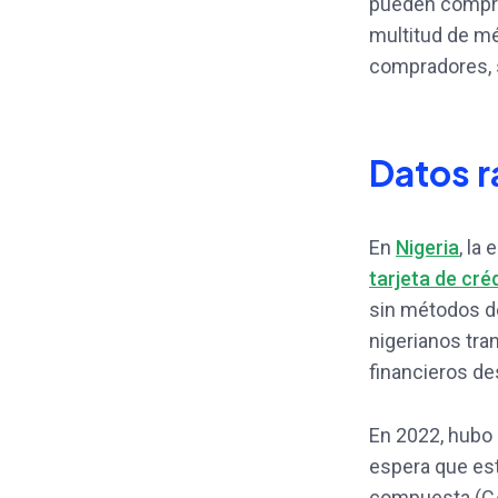
pueden comprar
multitud de mé
compradores, s
Datos r
En
Nigeria
, la
tarjeta de cré
sin métodos de
nigerianos tra
financieros de
En 2022, hubo
espera que est
compuesta (CA