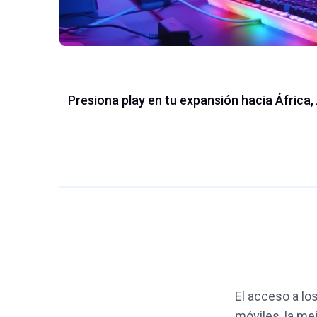
Presiona play en tu expansión hacia África,
El acceso a lo
móviles, la mej