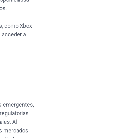
os.
es, como Xbox
 acceder a
os emergentes,
regulatorias
les. Al
vos mercados