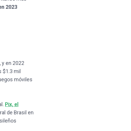
en 2023
, y en 2022
s $1.3 mil
uegos móviles
al.
Pix, el
ral de Brasil en
sileños