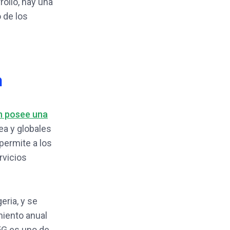
rollo, hay una
 de los
a
n posee una
ea y globales
permite a los
rvicios
eria, y se
miento anual
5G es uno de