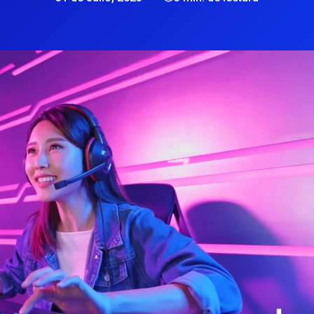
pagos.
Reciba pagos en la moneda local de 
Proporciona a tu plataforma de educación
M
cliente.
Leer más
en línea soluciones de pago que
respalden las preferencias locales y
P
transacciones seguras para estudiantes y
P
maestros de todo el mundo.
U
Juegos
Mejora tu plataforma de juegos con un
procesamiento de pagos seguro y en
tiempo real, diseñado para aumentar la
satisfacción de los usuarios y la
monetización.