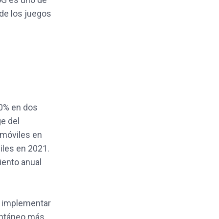
 de los juegos
0% en dos
e del
 móviles en
iles en 2021.
iento anual
a implementar
tantáneo más