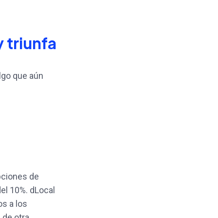
 triunfa
algo que aún
pciones de
el 10%. dLocal
s a los
 de otra