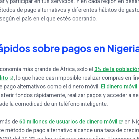
 y participar en tus servicios. Y en cada región en desar
todos de pago alternativos y diferentes hábitos de gasto
egún el país en el que estés operando.
ápidos sobre pagos en Nigeri
 economía más grande de África, solo el
3% de la població
dito
, lo que hace casi imposible realizar compras en lín
 pago alternativos como el dinero móvil.
El dinero móvil
nsferir fondos rápidamente, realizar pagos y acceder a se
sde la comodidad de un teléfono inteligente.
 más de
60 millones de usuarios de dinero móvil
en Nig
e método de pago alternativo alcance una tasa de creci
GR) del 29.3% en los próximos cinco años. El acceso a 