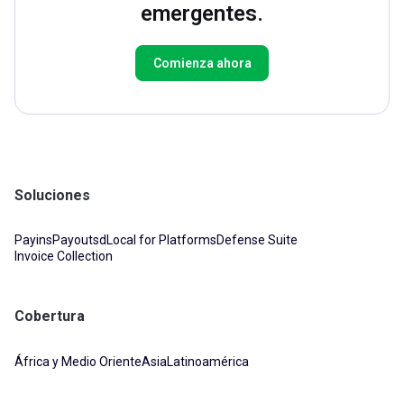
emergentes.
Comienza ahora
Soluciones
Payins
Payouts
dLocal for Platforms
Defense Suite
Invoice Collection
Cobertura
África y Medio Oriente
Asia
Latinoamérica