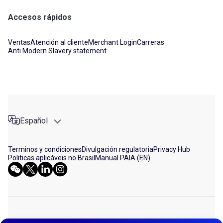
Accesos rápidos
Ventas
Atención al cliente
Merchant Login
Carreras
Anti Modern Slavery statement
Español
Terminos y condiciones
Divulgación regulatoria
Privacy Hub
Politicas aplicáveis no Brasil
Manual PAIA (EN)
© 2026 DLOCAL. ALL RIGHTS RESERVED