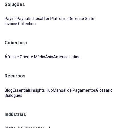
Soluções
Payins
Payouts
dLocal for Platforms
Defense Suite
Invoice Collection
Cobertura
África e Oriente Médio
Ásia
América Latina
Recursos
Blog
Essentials
Insights Hub
Manual de Pagamentos
Glossario
Dialogues
Indústrias