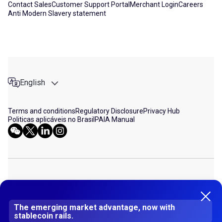
Contact Sales
Customer Support Portal
Merchant Login
Careers
Anti Modern Slavery statement
English
Terms and conditions
Regulatory Disclosure
Privacy Hub
Politicas aplicáveis no Brasil
PAIA Manual
© 2026 DLOCAL. ALL RIGHTS RESERVED
Dlocal LLP (Company Number UK OC413287) is a limited liability partnership
The emerging market advantage, now with
stablecoin rails.
incorporated in England and Wales. DLocal Limited (Company Registration