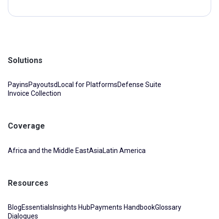
Solutions
Payins
Payouts
dLocal for Platforms
Defense Suite
Invoice Collection
Coverage
Africa and the Middle East
Asia
Latin America
Resources
Blog
Essentials
Insights Hub
Payments Handbook
Glossary
Dialogues